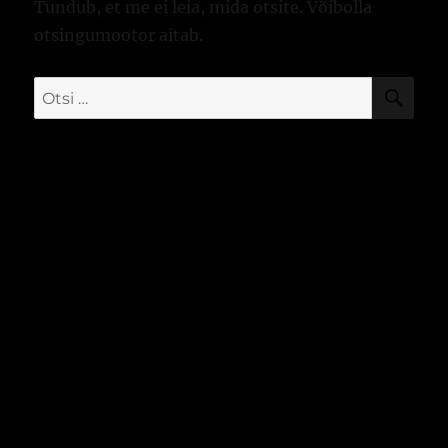
Tundub, et me ei leia, mida otsite. Võibolla
otsingumootor aitab.
OTS
Otsi: