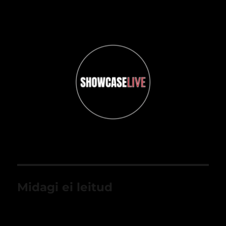
ShowcaseLIVE
Midagi ei leitud